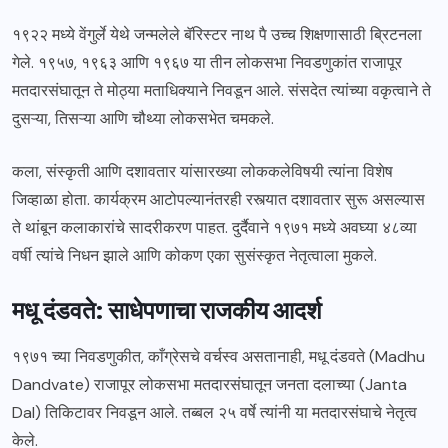
१९२२ मध्ये वेंगुर्ले येथे जन्मलेले बॅरिस्टर नाथ पै उच्च शिक्षणासाठी ब्रिटनला
गेले. १९५७, १९६३ आणि १९६७ या तीन लोकसभा निवडणुकांत राजापूर
मतदारसंघातून ते मोठ्या मताधिक्याने निवडून आले. संसदेत त्यांच्या वकृत्वाने ते
दुसऱ्या, तिसऱ्या आणि चौथ्या लोकसभेत चमकले.
कला, संस्कृती आणि दशावतार यांसारख्या लोककलेविषयी त्यांना विशेष
जिव्हाळा होता. कार्यक्रम आटोपल्यानंतरही रस्त्यात दशावतार सुरू असल्यास
ते थांबून कलाकारांचे सादरीकरण पाहत. दुर्दैवाने १९७१ मध्ये अवघ्या ४८व्या
वर्षी त्यांचे निधन झाले आणि कोकण एका सुसंस्कृत नेतृत्वाला मुकले.
मधू दंडवते: साधेपणाचा राजकीय आदर्श
१९७१ च्या निवडणुकीत, काँग्रेसचे वर्चस्व असतानाही, मधू दंडवते (Madhu
Dandvate) राजापूर लोकसभा मतदारसंघातून जनता दलाच्या (Janta
Dal) तिकिटावर निवडून आले. तब्बल २५ वर्षे त्यांनी या मतदारसंघाचे नेतृत्व
केले.