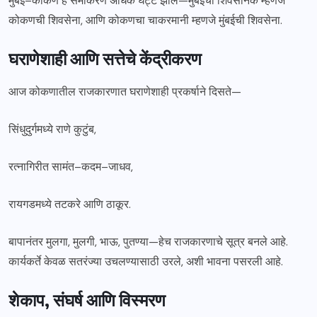
मुंबई–कोकण हे समीकरण अधिक घट्ट झाले—मुंबईचा शिवसैनिक म्हणजे
कोकणची शिवसेना, आणि कोकणचा चाकरमानी म्हणजे मुंबईची शिवसेना.
घराणेशाही आणि सत्तेचे केंद्रीकरण
आज कोकणातील राजकारणात घराणेशाही प्रकर्षाने दिसते—
सिंधुदुर्गमध्ये राणे कुटुंब,
रत्नागिरीत सामंत–कदम–जाधव,
रायगडमध्ये तटकरे आणि ठाकूर.
बापानंतर मुलगा, मुलगी, भाऊ, पुतण्या—हेच राजकारणाचे सूत्र बनले आहे.
कार्यकर्ते केवळ सतरंज्या उचलण्यासाठी उरले, अशी भावना पसरली आहे.
शेकाप, संघर्ष आणि विस्मरण