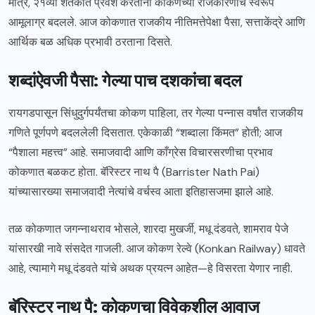
मात्र, २१व्या शतकात प्रवेश करताना कोकणच्या राजकारणाचे स्वरूप
आमूलाग्र बदलले. आज कोकणात राजकीय नीतिमत्तेपेक्षा पैसा, सत्ताकेंद्रे आणि
आर्थिक बळ अधिक प्रभावी ठरताना दिसते.
शब्दांऐवजी पैसा: गेल्या पाच दशकांचा बदल
रायगडपासून सिंधुदुर्गपर्यंतचा कोकण पाहिला, तर गेल्या पन्नास वर्षांत राजकीय
गणिते पूर्णपणे बदललेली दिसतात. एकेकाळी “शब्दाला किंमत” होती; आज
“पैशाला महत्त्व” आहे. समाजवादी आणि काँग्रेस विचारसरणीचा प्रभाव
कोकणात बळकट होता. बॅरिस्टर नाथ पै (Barrister Nath Pai)
यांच्यासारख्या समाजवादी नेत्यांचे वर्चस्व आता इतिहासजमा झाले आहे.
तळ कोकणात जगन्नाथराव भोसले, शारदा मुखर्जी, मधू दंडवते, शामराव पेजे
यांसारखी नावे संसदेत गाजली. आज कोकण रेल्वे (Konkan Railway) धावते
आहे, त्यामागे मधू दंडवते यांचे अथक प्रयत्न आहेत—हे विसरता येणार नाही.
बॅरिस्टर नाथ पै: कोकणचा विवेकशील आवाज