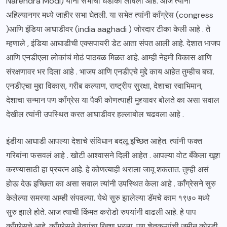
Narendra Modi) यांनी सभांचा धडाका लावला आहे. आज त्यांनी
अहिल्यानगर मध्ये जाहीर सभा घेतली. या सभेत त्यांनी काँग्रेस (congress
)आणि इंडिया आघाडीवर (india aaghadi ) जोरदार टीका केली आहे . ते
म्हणाले , इंडिया आघाडीची एक्सपायरी डेट आता संपत आली आहे. देशात भाजप
आणि एनडीएला लोकांचं मोठं पाठबळ मिळत आहे. आम्ही नेहमी विकास आणि
संरक्षणावर भर दिला आहे . भाजप आणि एनडीएचे मुद्दे काय आहेत तुम्हीच बघा.
एनडीएचा मुद्दा विकास, गरीब कल्याण, राष्ट्रीय सुरक्षा, देशाचा स्वाभिमान,
देशाचा सन्मान पण काँग्रेस या पैकी कोणत्याही मुद्द्यावर बोलते का असा सवाल
देखील त्यांनी उपस्थित करत आघाडीवर हल्लाबोल चढवला आहे .
इंडीया आघाडी आपल्या देशाचे संविधान बदलू इच्छित आहेत. त्यांनी फक्त
गरिबांना फसवलं आहे . खोटी आश्वासने दिली आहेत . आपल्या वोट बँकेला खूश
करण्यासाठी हा प्रयत्न आहे. हे कोणत्याही थराला जावू शकतात. तुम्ही असं
होऊ देऊ इच्छिता का असा सवाल त्यांनी उपस्थित केला आहे . काँग्रेसने सुरु
केलेल्या समस्या आम्ही संपवल्या. येथे सुरु झालेल्या डॅमचे काम १९७० मध्ये
सुरु झाले होते. आज त्याची किंमत करोडो रुपयांनी वाढली आहे. हे पाप
काँग्रेसचे आहे. काँग्रेसने नेत्यांचा खिशा भरला. पण शेतकऱ्यांची जमीन कोरडी