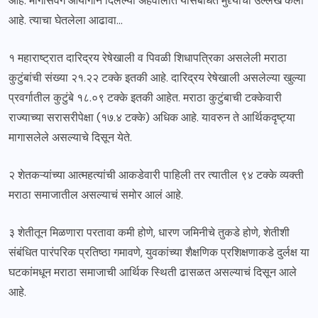
आहे. मागासवर्ग आयोगाने दिलेल्या अहवालात यासंबंधित मुद्द्यांचा उल्लेख केला
आहे. त्याचा घेतलेला आढावा…
१ महाराष्ट्रात दारिद्रय रेषेखाली व पिवळी शिधापत्रिका असलेली मराठा
कुटुंबांची संख्या २१.२२ टक्के इतकी आहे. दारिद्रय रेषेखाली असलेल्या खुल्या
प्रवर्गातील कुटुंबे १८.०९ टक्के इतकी आहेत. मराठा कुटुंबाची टक्केवारी
राज्याच्या सरासरीपेक्षा (१७.४ टक्के) अधिक आहे. यावरुन ते आर्थिकदृष्ट्या
मागासलेले असल्याचे दिसून येते.
२ शेतकऱ्यांच्या आत्महत्यांची आकडेवारी पाहिली तर त्यातील ९४ टक्के व्यक्ती
मराठा समाजातील असल्याचं समोर आलं आहे.
३ शेतीतून मिळणारा परतावा कमी होणे, धारण जमिनीचे तुकडे होणे, शेतीशी
संबंधित पारंपरिक प्रतिष्ठा गमावणे, युवकांच्या शैक्षणिक प्रशिक्षणाकडे दुर्लक्ष या
घटकांमधून मराठा समाजाची आर्थिक स्थिती ढासळत असल्याचं दिसून आले
आहे.