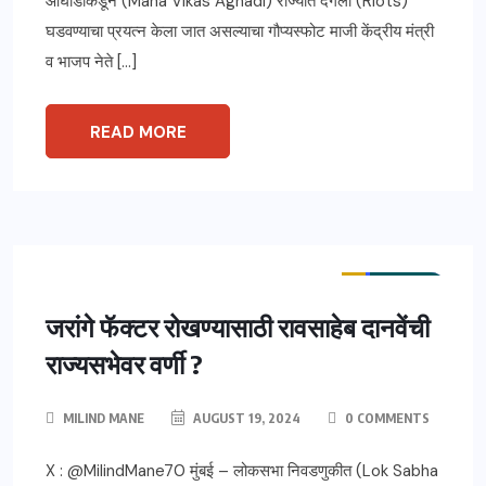
आघाडीकडून (Maha Vikas Aghadi) राज्यात दंगली (Riots)
घडवण्याचा प्रयत्न केला जात असल्याचा गौप्यस्फोट माजी केंद्रीय मंत्री
व भाजप नेते […]
READ MORE
ताज्या बातम्या
महाराष्ट्र
विश्लेषण
राष्ट्रीय
जरांगे फॅक्टर रोखण्यासाठी रावसाहेब दानवेंची
राज्यसभेवर वर्णी ?
MILIND MANE
AUGUST 19, 2024
0 COMMENTS
X : @MilindMane70 मुंबई – लोकसभा निवडणुकीत (Lok Sabha