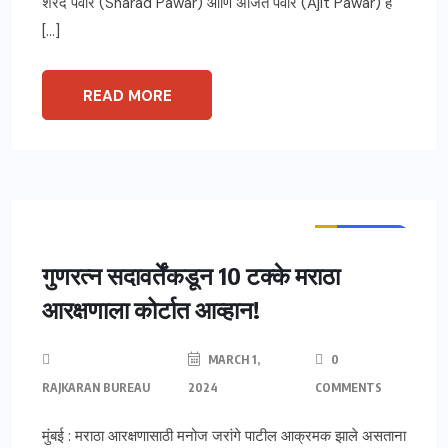
शरद पवार (Sharad Pawar) आणि अजित पवार (Ajit Pawar) हे
[…]
READ MORE
ताज्या बातम्या
महाराष्ट्र
मुंबई
गुणरत्न सदावर्तेंकडून 10 टक्के मराठा
आरक्षणाला कोर्टात आव्हान!
MARCH 1,
0
RAJKARAN BUREAU
2024
COMMENTS
मुंबई : मराठा आरक्षणासाठी मनोज जरांगे पाटील आक्रमक झाले असताना