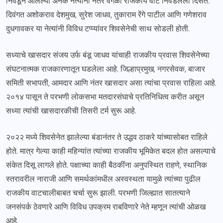
निवडून आलेल्या अनेक नेत्यांनी नंतर वेगळी राजकीय वाट निवडलेली दिसते.
दिवंगत अशोकराव देशमुख, सुरेश जाधव, तुकाराम रेंगे पाटील आणि गणेशराव
दुधगावकर या नेत्यांनी विविध टप्प्यांवर शिवसेनेची साथ सोडली होती.
सध्याचे खासदार संजय उर्फ बंडू जाधव यांचाही राजकीय प्रवास शिवसेनेच्या
संघटनात्मक राजकारणातून घडलेला आहे. जिल्हाप्रमुख, नगरसेवक, बाजार
समिती सभापती, आमदार आणि नंतर खासदार असा त्यांचा प्रवास राहिला आहे.
२०१४ पासून ते परभणी लोकसभा मतदारसंघाचे प्रतिनिधित्व करीत असून
सध्या त्यांची खासदारकीची तिसरी टर्म सुरू आहे.
२०२२ मध्ये शिवसेनेत झालेल्या बंडानंतर ते उद्धव ठाकरे यांच्यासोबत राहिले
होते. मात्र गेल्या काही महिन्यांत त्यांच्या राजकीय भूमिकेत बदल होत असल्याचे
संकेत दिसू लागले होते. पक्षाच्या काही बैठकींना अनुपस्थित राहणे, स्थानिक
स्तरावरील नाराजी आणि समर्थकांमधील अस्वस्थता यामुळे त्यांच्या पुढील
राजकीय वाटचालीबाबत चर्चा सुरू झाली. परभणी जिल्ह्यात सातत्याने
जनसंपर्क ठेवणारे आणि विविध उपक्रम राबविणारे नेते म्हणून त्यांची ओळख
आहे.