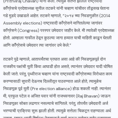
(Prithviraj Chavan) यांनी केली. त्यामुळे संतप्त झालेले राष्ट्रवादी
कॉँग्रेसचे प्रदेशाध्यक्ष सुनील तटकरे यांनी चव्हाण यांचीवर तोंडूसख घेताना
गडे मुडदे उखाडले आहेत. तटकरे म्हणाले, “२०१४ च्या निवडणुकीत (2014
Assembly elections) राष्ट्रवादी काँग्रेसने मागितलेल्या जागांवर
कॉंग्रेसने (Congress) परस्पर उमेदवार जाहीर केले. मी त्यावेळी प्रदेशाध्यक्ष
होतो. आम्हाला गाफील ठेवून कुठल्या जागा हव्यात याची माहिती काढून घेतली
आणि कॉँग्रेसचे उमेदवार त्या जागांवर उभे केले.”
तटकरे पुढे म्हणाले, आतापर्यंतचा प्रघात असा आहे की निवडणूकपूर्व दोन
राजकीय पक्षांची युती किंवा आघाडी होत असते, त्यानंतर उमेदवार यादी घोषित
केली जाते. परंतु, पृथ्वीराज चव्हाण यांना राष्ट्रवादी काँग्रेसच्या विरोधात काम
करण्यासाठी सुपारी देऊनच दिल्लीतून पाठवण्यात आले होते, त्यामुळेच
निवडणूक पूर्व युती (Pre election alliance) होऊ शकली नाही. त्यानंतर
मी, प्रफुल पटेल व अजित पवार यांनी राजभवनावर (Raj Bhavan) जाऊन
निवडणूका सोबत लढणार नसल्याचे सांगितले. परंतु, तोपर्यंत उमेदवारी अर्ज
भरण्याची प्रक्रिया सुरू झाली होती. त्यामुळे सत्तेला चिकटून राहण्याला अर्थ