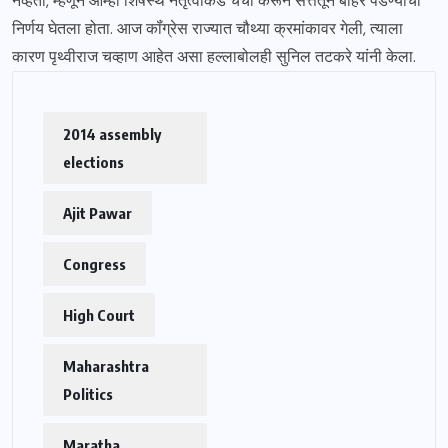
नव्हता, म्हणून आम्ही शिर्षस्थ नेतृत्वाकडे चर्चा करून सत्तेतून बाहेर पडण्याचा
निर्णय घेतला होता. आज कॉंग्रेस राज्यात चौथ्या क्रमांकावर गेली, त्याला
कारण पृथ्वीराज चव्हाण आहेत असा हल्लाबोलही सुनिल तटकरे यांनी केला.
2014 assembly
elections
Ajit Pawar
Congress
High Court
Maharashtra
Politics
Maratha