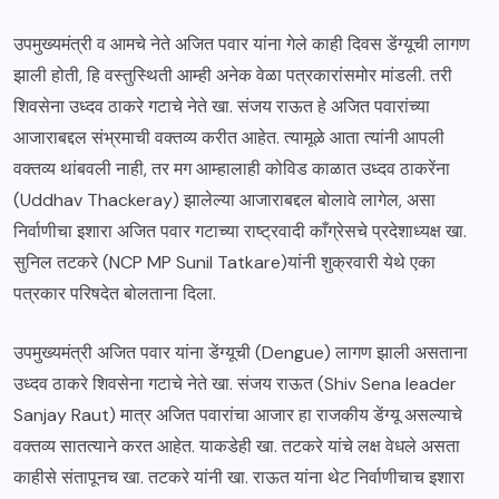
उपमुख्यमंत्री व आमचे नेते अजित पवार यांना गेले काही दिवस डेंग्यूची लागण
झाली होती, हि वस्तुस्थिती आम्ही अनेक वेळा पत्रकारांसमोर मांडली. तरी
शिवसेना उध्दव ठाकरे गटाचे नेते खा. संजय राऊत हे अजित पवारांच्या
आजाराबद्दल संभ्रमाची वक्तव्य करीत आहेत. त्यामूळे आता त्यांनी आपली
वक्तव्य थांबवली नाही, तर मग आम्हालाही कोविड काळात उध्दव ठाकरेंना
(Uddhav Thackeray) झालेल्या आजाराबद्दल बोलावे लागेल, असा
निर्वाणीचा इशारा अजित पवार गटाच्या राष्ट्रवादी काँग्रेसचे प्रदेशाध्यक्ष खा.
सुनिल तटकरे (NCP MP Sunil Tatkare)यांनी शुक्रवारी येथे एका
पत्रकार परिषदेत बोलताना दिला.
उपमुख्यमंत्री अजित पवार यांना डेंग्यूची (Dengue) लागण झाली असताना
उध्दव ठाकरे शिवसेना गटाचे नेते खा. संजय राऊत (Shiv Sena leader
Sanjay Raut) मात्र अजित पवारांचा आजार हा राजकीय डेंग्यू असल्याचे
वक्तव्य सातत्याने करत आहेत. याकडेही खा. तटकरे यांचे लक्ष वेधले असता
काहीसे संतापूनच खा. तटकरे यांनी खा. राऊत यांना थेट निर्वाणीचाच इशारा