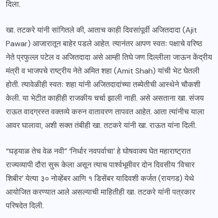
दिला.
खा. तटकरे यांनी सांगितले की, आताच काही दिवसांपूर्वी अजितदादा (Ajit
Pawar) आजारातून बाहेर पडले आहेत. त्यानंतर आपण स्वतः पक्षाचे वरिष्ठ
नेते प्रफुल्ल पटेल व अजितदादा असे आम्ही तिघे जण दिल्लीला जाऊन केंद्रीय
मंत्री व भाजपचे राष्ट्रीय नेते अमित शहा (Amit Shah) यांची भेट घेतली
होती. त्यावेळीही स्वतः शहा यांनी अजितदादांच्या तब्येतीची आस्थेने चौकशी
केली. या भेटीत काहीही राजकीय चर्चा झाली नाही. असे असताना खा. संजय
राऊत वादग्रस्त वक्तव्ये करुन वातावरण तापवत आहेत. आता त्यांनीच याला
आवर घालावा, अशी सक्त तंबीही खा. तटकरे यांनी खा. राऊत यांना दिली.
“घड्याळ तेच वेळ नवी” ‘निर्धार नवपर्वाचा’ हे घोषवाक्य घेत महाराष्ट्रात
राज्यव्यापी दौरा सुरू केला असून त्याच पार्श्वभूमीवर दोन दिवसीय ‘विचार
शिबीर’ येत्या ३० नोव्हेंबर आणि १ डिसेंबर यादिवशी कर्जत (रायगड) येथे
आयोजित करण्यात आले असल्याची माहितीही खा. तटकरे यांनी पत्रकार
परिषदेत दिली.