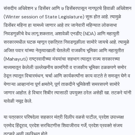
संसदीय अधिवेशन ४ डिसेंबर आणि ७ डिसेंबरपासून नागपूरचे हिवाळी अधिवेशन
(Winter session of State Legislature) सुरू होत आहे. त्यामुळे
डिसेंबर महिना हा यामध्ये जाणार आहे तर जानेवारी महिन्यात लोकसभा
निवडणुकीचे वेध लागू शकतात, अशावेळी एनडीए (NDA) आणि महायुती
सरकारमधील घटक म्हणून एकत्रित निवडणूकीला सामोरे जायचे आहे. त्यामुळे
अजित पवार यांच्या नेतृत्वाखाली घेतलेली राजकीय भूमिका आणि महायुतीत
(Mahayuti) राष्ट्रवादीच्या मंत्र्यांचा सहभाग त्यातून राज्य सरकारच्या
माध्यमातून केलेली उल्लेखनीय कामगिरी व राजकीय भूमिका ठळकपणे समोर
ठेवून त्यातून विचारमंथन, चर्चा आणि कार्यकर्त्यांना काय वाटते ते समजून घेणे व
येणाऱ्या आव्हानांना पूर्ण क्षमतेने, पूर्ण ताकदीने भूमिकेशी समरसपणे सामोरे
जाणार आहोत. हे विचार शिबीर त्यासाठी उपयुक्त ठरेल असेही खा. तटकरे यांनी
यावेळी नमूद केले.
या पत्रकार परिषदेला सहकार मंत्री दिलीप वळसे पाटील, प्रदेश उपाध्यक्ष
प्रमोद हिंदूराव, प्रदेश सरचिटणीस शिवाजीराव गर्जे, प्रदेश प्रवक्ते संजय
तटकरे आदी उपस्थित होते.