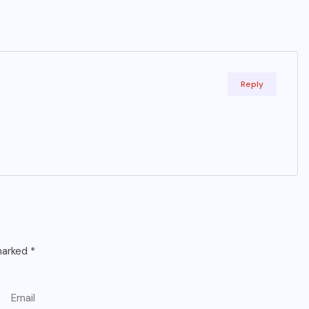
Reply
 marked
*