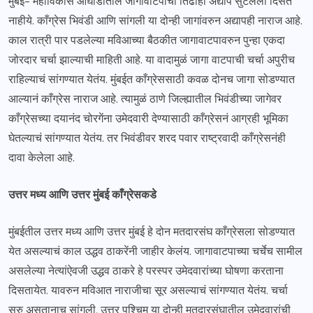
मुंबई- महाविकास आघाडीतील जागावाटपाचा तिढाही अद्याप सुटलेला दिसत
नाहीये. काँग्रेस भिवंडी आणि सांगली या दोन्ही जागांवरुन अद्यापही नाराज आहे.
काल रात्री पार पडलेल्या मविआच्या बैठकीत जागावाटपावरुन पुन्हा एकदा
जोरदार चर्चा झाल्याची माहिती आहे. या वादामुळं जागा वाटपाची चर्चा अपुरीच
राहिल्याचं सांगण्यात येतंय. मुंबईत काँग्रेससाठी कवळ दोनच जागा सोडण्यात
आल्यानं काँग्रेस नाराज आहे. त्यामुळं ठाणे जिल्ह्यातील भिवंडीच्या जागेवर
काँग्रेसच्या दयानंद चोरगेंना उमेदवारी देण्यासाठी काँग्रेसनं आग्रही भूमिका
घेतल्याचं सांगण्यात येतंय. तर भिवंडीवर शरद पवार राष्ट्रवादी काँग्रेसनंही
दावा केलेला आहे.
उत्तर मध्य आणि उत्तर मुंबई काँग्रेसकडे
मुंबईतील उत्तर मध्य आणि उत्तर मुंबई हे दोन मतदारसंघ काँग्रेसला सोडण्यात
येत असल्याचं काल उद्धव ठाकरेंनी जाहीर केलंय. जागावाटपाच्या चर्चेच सामील
असलेल्या नेत्यांऐवजी उद्धव ठाकरे हे परस्पर उमेदवारांच्या घोषणा करताना
दिसतायेत. यावरुन मविआत नाराजीचा सूर असल्याचं सांगण्यात येतंय. चर्चा
सुरु असतानाच सांगली, उत्तर पश्चिम या दोन्ही मतदारसंघातील उमेदवारांची