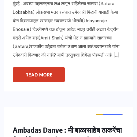
मुंबई : अवघ्या महाराष्ट्राच लक्ष लागून राहिलेल्या सातारा (Satara
Loksabha) लोकसभा मतदारसंघात उमेदवारी मिळावी यासाठी गेल्या
दोन दिवसापासून खासदार उदयनराजे भोसले(Udayanraje
Bhosale) दिल्लीमध्ये तळ ठोकून आहेत. मात्र तरीही अद्याप केंद्रीय
मंत्री अमित शहा(Amit Shah) यांची भेट न झाल्याने सातारच्या
(Satara)राजकीय वर्तुळात चर्चेला उधाण आला आहे.उदयनराजे यांना
उमेदवारी मिळणार की नाही? याची उत्सुकता शिगेला पोहचली आहे. […]
READ MORE
ताज्या बातम्या
महाराष्ट्र
Ambadas Danve : मी बाळासाहेब ठाकरेंचा