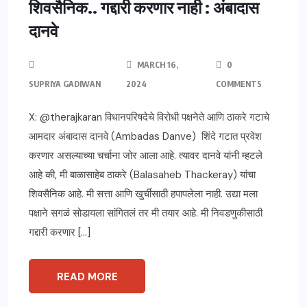
शिवसैनिक.. गद्दारी करणार नाही : अंबादास
दानवे
MARCH 16,
0
SUPRIYA GADIWAN
2024
COMMENTS
X: @therajkaran विधानपरिषदेचे विरोधी पक्षनेते आणि ठाकरे गटाचे
आमदार अंबादास दानवे (Ambadas Danve) शिंदे गटात प्रवेश
करणार असल्याच्या चर्चाना जोर आला आहे. त्यावर दानवे यांनी म्हटले
आहे की, मी बाळासाहेब ठाकरे (Balasaheb Thackeray) यांचा
शिवसैनिक आहे. मी सत्ता आणि खुर्चीसाठी हपापलेला नाही. उद्या मला
पक्षाने सगळं सोडायला सांगितलं तर मी तयार आहे. मी निवडणुकीसाठी
गद्दारी करणार […]
READ MORE