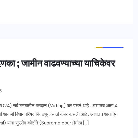
ताज्या बातम्या
महाराष्ट्र
 दणका ; जामीन वाढवण्याच्या याचिकेवर
S
 2024) सर्व टप्प्यातील मतदान (Voting) पार पडलं आहे . अशातच आता 4
क्षांनी आगामी विधानपरिषद निवडणुकांसाठी कंबर कसली आहे . अशातच आता ऐन
iwal) यांना सुप्रीम कोर्टाने (Supreme court)मोठा […]