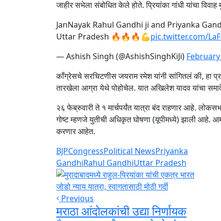
जाहीर सभेला संबोधित केले होते. प्रियांका गांधी यांचा विवाह 
JanNayak Rahul Gandhi ji and Priyanka Gand
Uttar Pradesh 🔥🔥🔥💪
pic.twitter.com/LaF
— Ashish Singh (@AshishSinghKiJi)
February
काँग्रेसचे सरचिटणीस जयराम रमेश यांनी सांगितलं की, हा प
तारखेला आग्रा येथे पोहोचेल. यात अखिलेश यादव यांचा समा
२६ फेब्रुवारी ते १ मार्चपर्यंत यात्रा बंद राहणार आहे. लो
गोष्ट म्हणजे युतीची अधिकृत घोषणा (यूपीमध्ये) झाली आहे
करणार आहेत.
BJP
Congress
Political News
Priyanka
Gandhi
Rahul Gandhi
Uttar Pradesh
Previous
मराठा आंदोलकांची उद्या निर्णायक