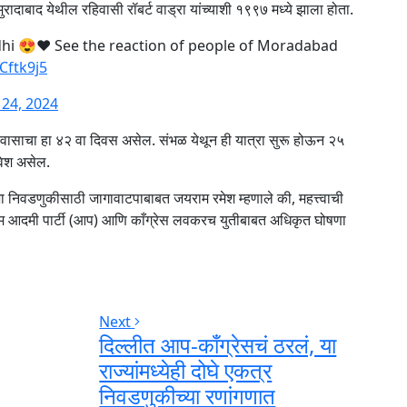
मुरादाबाद येथील रहिवासी रॉबर्ट वाड्रा यांच्याशी १९९७ मध्ये झाला होता.
hi 😍❤️ See the reaction of people of Moradabad
Cftk9j5
 24, 2024
्रवासाचा हा ४२ वा दिवस असेल. संभळ येथून ही यात्रा सुरू होऊन २५
वेश असेल.
कसभा निवडणुकीसाठी जागावाटपाबाबत जयराम रमेश म्हणाले की, महत्त्वाची
. आम आदमी पार्टी (आप) आणि काँग्रेस लवकरच युतीबाबत अधिकृत घोषणा
Next
दिल्लीत आप-काँग्रेसचं ठरलं, या
राज्यांमध्येही दोघे एकत्र
निवडणुकीच्या रणांगणात