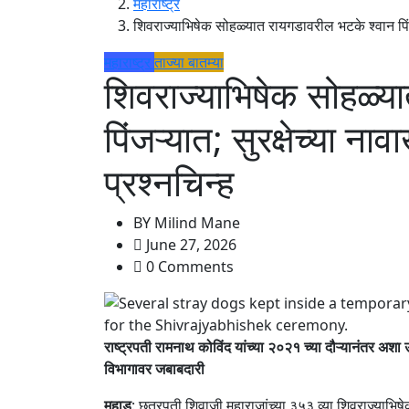
महाराष्ट्र
शिवराज्याभिषेक सोहळ्यात रायगडावरील भटके श्वान पिंजऱ्या
महाराष्ट्र
ताज्या बातम्या
शिवराज्याभिषेक सोहळ्य
पिंजऱ्यात; सुरक्षेच्या नाव
प्रश्नचिन्ह
BY
Milind Mane
June 27, 2026
0 Comments
राष्ट्रपती रामनाथ कोविंद यांच्या २०२१ च्या दौऱ्यानंतर अशा
विभागावर जबाबदारी
महाड
: छत्रपती शिवाजी महाराजांच्या ३५३ व्या शिवराज्याभिषेक