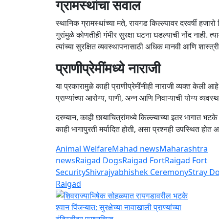
ग्रामस्थांचा सवाल
स्थानिक ग्रामस्थांच्या मते, रायगड किल्ल्यावर दरवर्षी हजार
गुरांमुळे कोणतीही गंभीर सुरक्षा घटना घडल्याची नोंद नाही. त्या
त्यांच्या सुरक्षित व्यवस्थापनासाठी अधिक मानवी आणि शास्त्
प्राणीप्रेमींमध्ये नाराजी
या प्रकारामुळे काही प्राणीप्रेमींनीही नाराजी व्यक्त केली आह
प्राण्यांच्या आरोग्य, पाणी, अन्न आणि निवाऱ्याची योग्य व्यवस्
दरम्यान, काही छायाचित्रांमध्ये किल्ल्याच्या इतर भागात भट
काही भागापुरती मर्यादित होती, असा प्रश्नही उपस्थित होत 
Animal Welfare
Mahad news
Maharashtra
news
Raigad Dogs
Raigad Fort
Raigad Fort
Security
Shivrajyabhishek Ceremony
Stray D
Raigad