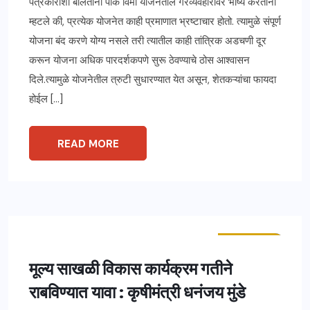
पत्रकारांशी बोलताना पीक विमा योजनेतील गैरव्यवहारांवर भाष्य करताना
म्हटले की, प्रत्येक योजनेत काही प्रमाणात भ्रष्टाचार होतो. त्यामुळे संपूर्ण
योजना बंद करणे योग्य नसले तरी त्यातील काही तांत्रिक अडचणी दूर
करून योजना अधिक पारदर्शकपणे सुरू ठेवण्याचे ठोस आश्वासन
दिले.त्यामुळे योजनेतील त्रुटी सुधारण्यात येत असून, शेतकऱ्यांचा फायदा
होईल […]
READ MORE
ताज्या बातम्या
महाराष्ट्र
मूल्य साखळी विकास कार्यक्रम गतीने
राबविण्यात यावा : कृषीमंत्री धनंजय मुंडे