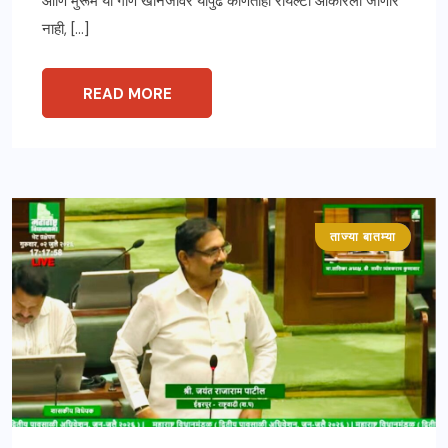
आणि मुरूम या गौण खनिजांवर यापुढे कोणतीही रॉयल्टी आकारली जाणार
नाही, […]
READ MORE
ताज्या बातम्या
महाराष्ट्र