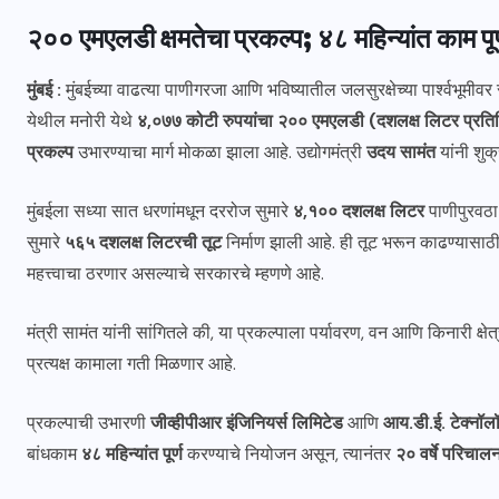
२०० एमएलडी क्षमतेचा प्रकल्प; ४८ महिन्यांत काम पूर्ण
मुंबई :
मुंबईच्या वाढत्या पाणीगरजा आणि भविष्यातील जलसुरक्षेच्या पार्श्वभू
येथील मनोरी येथे
४,०७७ कोटी रुपयांचा २०० एमएलडी (दशलक्ष लिटर प्रतिदिन
प्रकल्प
उभारण्याचा मार्ग मोकळा झाला आहे. उद्योगमंत्री
उदय सामंत
यांनी शुक
मुंबईला सध्या सात धरणांमधून दररोज सुमारे
४,१०० दशलक्ष लिटर
पाणीपुरवठा
सुमारे
५६५ दशलक्ष लिटरची तूट
निर्माण झाली आहे. ही तूट भरून काढण्यासाठी
महत्त्वाचा ठरणार असल्याचे सरकारचे म्हणणे आहे.
मंत्री सामंत यांनी सांगितले की, या प्रकल्पाला पर्यावरण, वन आणि किनारी क्षे
प्रत्यक्ष कामाला गती मिळणार आहे.
प्रकल्पाची उभारणी
जीव्हीपीआर इंजिनियर्स लिमिटेड
आणि
आय.डी.ई. टेक्नॉल
बांधकाम
४८ महिन्यांत पूर्ण
करण्याचे नियोजन असून, त्यानंतर
२० वर्षे परिचा